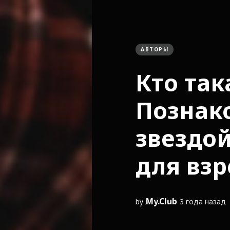
АВТОРЫ
Кто така
Познак
звездо
для вз
My.Club
by
3 года назад