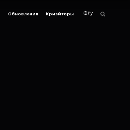
Ру
?
Обновления
Криэйторы